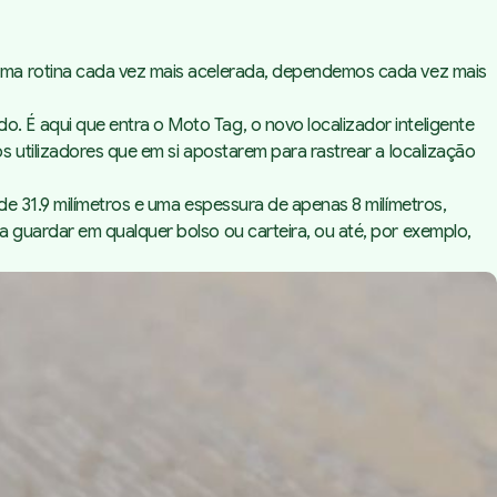
uma rotina cada vez mais acelerada, dependemos cada vez mais
 É aqui que entra o Moto Tag, o novo localizador inteligente
 utilizadores que em si apostarem para rastrear a localização
e 31.9 milímetros e uma espessura de apenas 8 milímetros,
 guardar em qualquer bolso ou carteira, ou até, por exemplo,