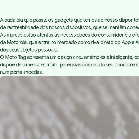
A cada dia que passa, os gadgets que temos ao nosso dispor to
da rastreabilidade dos nossos dispositivos, que se mantêm conec
As marcas estão atentas às necessidades do consumidor e a ofe
da Motorola, que entra no mercado como rival direto do
Apple A
dos seus objetos pessoais.
O Moto Tag apresenta um design circular simples e inteligente, 
dispõe de dimensões muito parecidas com as do seu concorrente 
num porta-moedas.