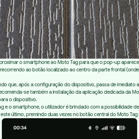
 aproximar o smartphone ao Moto Tag para que o pop-up apareces
vo, recorrendo ao botão localizado ao centro da parte frontal (on
o que, após a configuração do dispositivo, passa de imediato a c
, recomenda-se também a instalação da aplicação dedicada da M
ara o dispositivo.
 e o smartphone, o utilizador é brindado com a possibilidade de 
este último, premindo duas vezes no botão central do Moto Tag p