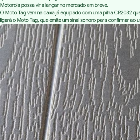
Motorola possa vir a lançar no mercado em breve.
O Moto Tag vem na caixa já equipado com uma pilha CR2032 que é
ligará o Moto Tag, que emite um sinal sonoro para confirmar ao 