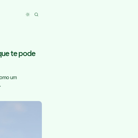
Toggle dark mode
 que te pode
 como um
.