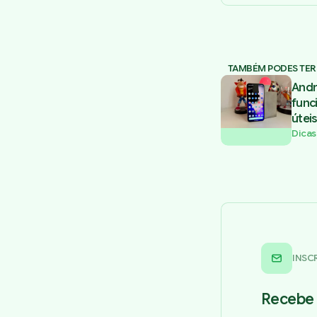
TAMBÉM PODES TER
Andr
func
úteis
Dicas
INSC
Recebe 