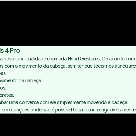
s 4 Pro
uma nova funcionalidade chamada
Head Gestures
. De acordo com 
s com o movimento da cabeça, sem ter que tocar nos auriculares
ões:
movimento da cabeça.
tos.
mbretes.
cabar uma conversa com ele simplesmente movendo a cabeça.
em situações onde não é possível tocar ou interagir diretamente