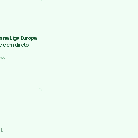
s na Liga Europa -
e e em direto
026
.