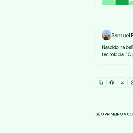
Samuel P
Nascido na bel
tecnologia. “O
Copiar link
Facebook
X
SÊ O PRIMEIRO A C