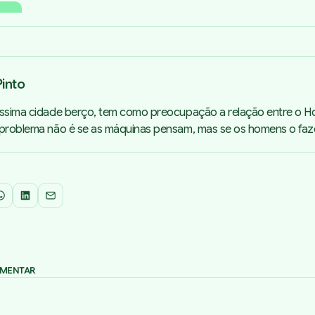
into
íssima cidade berço, tem como preocupação a relação entre o 
 problema não é se as máquinas pensam, mas se os homens o faz
WhatsApp
LinkedIn
Email
OMENTAR