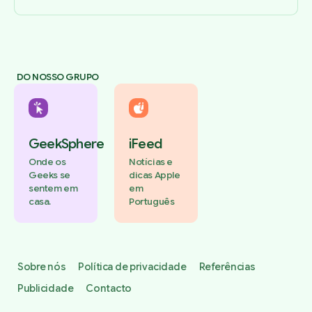
DO NOSSO GRUPO
GeekSphere
iFeed
Onde os
Notícias e
Geeks se
dicas Apple
sentem em
em
casa.
Português
Sobre nós
Política de privacidade
Referências
Publicidade
Contacto