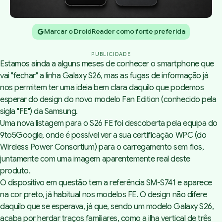
Marcar o DroidReader como fonte preferida
PUBLICIDADE
Estamos ainda a alguns meses de conhecer o smartphone que
vai "fechar" a linha Galaxy S26, mas as fugas de informação já
nos permitem ter uma ideia bem clara daquilo que podemos
esperar do design do novo modelo Fan Edition (conhecido pela
sigla "FE") da Samsung.
Uma nova
listagem
para o S26 FE foi descoberta pela equipa do
9to5Google
, onde é possível ver a sua certificação WPC (do
Wireless Power Consortium) para o carregamento sem fios,
juntamente com uma imagem aparentemente real deste
produto.
O dispositivo em questão tem a referência SM-S741 e aparece
na cor preto, já habitual nos modelos FE. O design não difere
daquilo que se esperava, já que, sendo um modelo Galaxy S26,
acaba por herdar traços familiares, como a ilha vertical de três