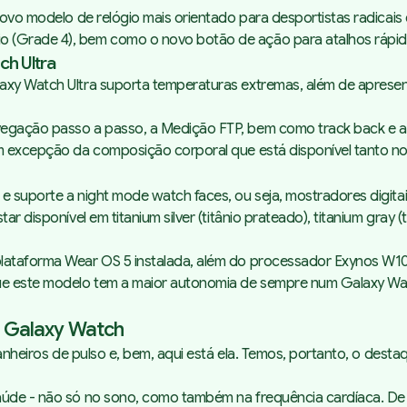
novo modelo de relógio mais orientado para desportistas radicais 
o (Grade 4), bem como o novo botão de ação para atalhos rápid
h Ultra
axy Watch Ultra suporta temperaturas extremas, além de apresent
vegação passo a passo, a Medição FTP, bem como track back e a
om excepção da composição corporal que está disponível tanto n
 e suporte a night mode watch faces, ou seja, mostradores digit
star disponível em
titanium silver
(titânio prateado),
titanium gray
(t
plataforma Wear OS 5 instalada, além do processador Exynos W1
 que este modelo tem a maior autonomia de sempre num Galaxy W
os Galaxy Watch
panheiros de pulso e, bem, aqui está ela. Temos, portanto, o dest
saúde - não só no sono, como também na frequência cardíaca. De