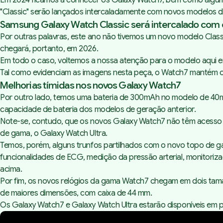
Em 2024 ficamos a conhecer os Galaxy Watch7, bem como alguma
"Classic" serão lançados intercaladamente com novos modelos d
Samsung Galaxy Watch Classic será intercalado com 
Por outras palavras, este ano não tivemos um novo modelo Classic
chegará, portanto, em 2026.
Em todo o caso, voltemos a nossa atenção para o modelo aqui e
Tal como evidenciam as imagens nesta peça, o Watch7 mantém o
Melhorias tímidas nos novos Galaxy Watch7
Por outro lado, temos uma bateria de 300mAh no modelo de 4
capacidade de bateria dos modelos de geração anterior.
Note-se, contudo, que os novos Galaxy Watch7 não têm acesso 
de gama, o Galaxy Watch Ultra.
Temos, porém, alguns trunfos partilhados com o novo topo de
funcionalidades de ECG, medição da pressão arterial, monitor
acima.
Por fim, os novos relógios da gama Watch7 chegam em dois tam
de maiores dimensões, com caixa de 44 mm.
Os Galaxy Watch7 e Galaxy Watch Ultra estarão disponíveis em pr