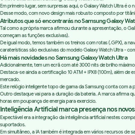
Em primeiro lugar, sem surpresas aqui, o Galaxy Watch Ultra é o 
Desse modo, com novo design mais robusto composto por titâni
Atributos que só encontrarás no Samsung Galaxy Watc
Tal como a própria marca afirmou durante a apresentação, o Gal
começam as funções exclusivas).
De igual modo, temos também os treinos com rotas (.GPX), a na
caraterísticas são exclusivas do modelo Galaxy Watch Ultra - c
Há mais novidades no Samsung Galaxy Watch Ultra
Adicionalmente, tem um ecrã com até 3000 nits de brilho máximo
Destaca-se ainda a certificação 10 ATM + IPX8 (100m), além de e
mercado.
Este relógio inteligente topo de gama da Samsung conta com a 
Outro destaque vai para a duração da bateria. A marca afirma
horas em poupança de energia para exercício.
Inteligência Artificial marca presença nos nov
Expectável era a integração da inteligência artificial nestes com
suportados.
Em simultâneo, a IA também é integrada em vários recursos de 