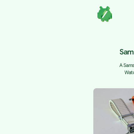
Sams
A Sams
Watc