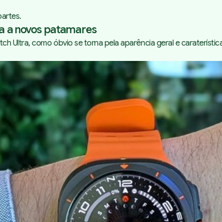
artes.
mia a novos patamares
 Ultra, como óbvio se torna pela aparência geral e caraterístic
Atributos que só encontrarás
no Samsung Galaxy Watch
Ultra
Há mais novidades no
Samsung Galaxy Watch Ultra
Samsung Galaxy Watch