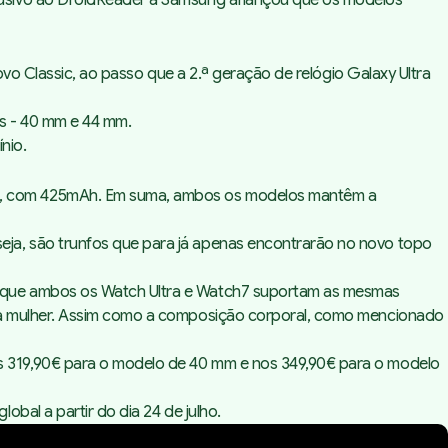
lusivo ao DroidReader a Samsung afiançou que os modelos
vo Classic, ao passo que a 2.ª geração de relógio Galaxy Ultra
os - 40 mm e 44 mm.
nio.
de, com 425mAh. Em suma, ambos os modelos mantêm a
ja, são trunfos que para já apenas encontrarão no novo topo
z que ambos os Watch Ultra e Watch7 suportam as mesmas
 da mulher. Assim como a composição corporal, como mencionado
s 319,90€ para o modelo de 40 mm e nos 349,90€ para o modelo
bal a partir do dia 24 de julho.