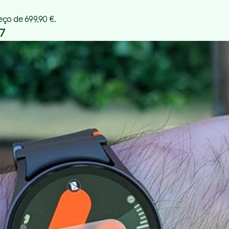
ço de 699,90 €.
7