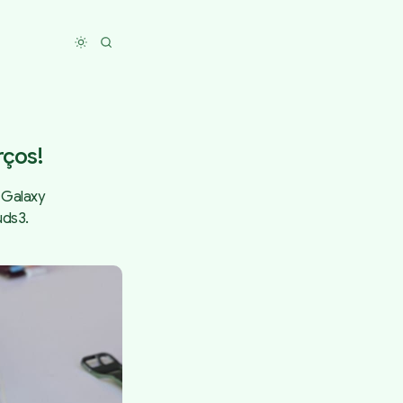
Toggle dark mode
rços!
 Galaxy
uds3.