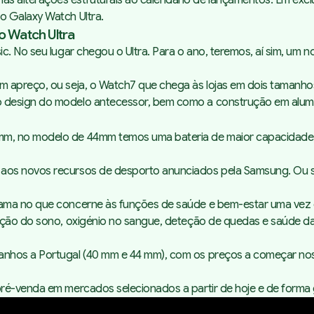
s alterações estruturais ao calendário de lançamentos. Em exc
o Galaxy Watch Ultra.
o Watch Ultra
. No seu lugar chegou o Ultra. Para o ano, teremos, aí sim, um no
m apreço, ou seja, o Watch7 que chega às lojas em dois tamanh
 design do modelo antecessor, bem como a construção em alumí
0mm, no modelo de 44mm temos uma bateria de maior capacida
aos novos recursos de desporto anunciados pela Samsung. Ou se
 gama no que concerne às funções de saúde e bem-estar uma ve
ização do sono, oxigénio no sangue, deteção de quedas e saúde
anhos a Portugal (40 mm e 44 mm), com os preços a começar no
é-venda em mercados selecionados a partir de hoje e de forma glo