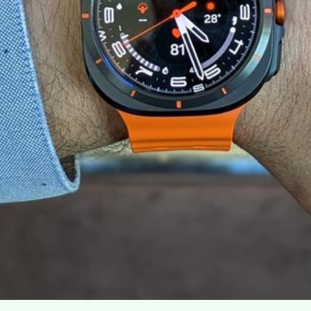
Classic será intercalado com
o Watch Ultra
Melhorias tímidas nos novos
Galaxy Watch7