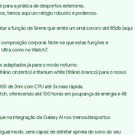
e para a prática de desportos exteriores.
os, temos aqui um relógio robusto e poderoso.
ar a função de Sirene que emite um sinal sonoro até 85db (aqui
 composição corporal. Note-se que estas funções e
o Ultra como no Watch7.
ais adaptados já para o modo noturno.
itânio cinzento) e
titanium white
(titânio branco) para o nosso
000 de 3nm com CPU até 3x mais rápida.
atch, oferecendo até 100 horas em poupança de energia e 48
aque na integração da Galaxy AI nos treinos/desportos
 igual modo, será capaz de detetar apneia do sono do seu