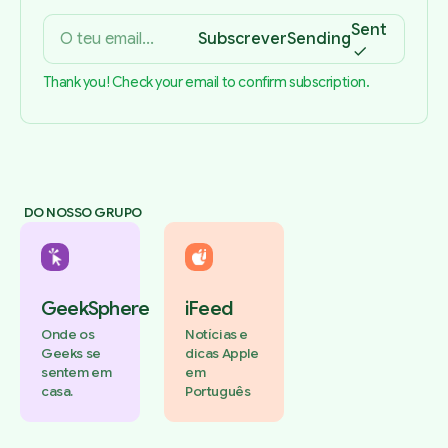
Sent
Subscrever
Sending
Thank you! Check your email to confirm subscription.
DO NOSSO GRUPO
GeekSphere
iFeed
Onde os
Notícias e
Geeks se
dicas Apple
sentem em
em
casa.
Português