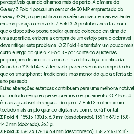
perceptíveis quando olhamos mais de perto. A câmara do
Galaxy Z Fold 4 possui um sensor de 50 MP emprestado do
Galaxy S22+, o que justifica uma saliência maior e mais evidente
em comparação com a do Z Fold 3. A protuberância faz com
que o dispositivo possa oscilar quando colocado em cima de
uma superfície, embora a compra de um estojo para o dobrável
deva mitigar este problema. O Z Fold 4 é também um pouco mais
curto e largo do que o Z Fold 3 - por conta do ajuste nas
proporções de ambos os ecrãs -, e a dobradiça foi refinada.
Quando o Z Fold 4 está fechado, parece ser mais comprido do
que os smartphones tradicionais, mas menor do que a oferta do
ano passado.
Estas alterações estéticas contribuem para uma melhoria notável
no conforto sempre que seguramos o equipamento. O Z Fold 4
é mais agradável de segurar do que o Z Fold 3 e oferece um
teclado mais amplo quando digitamos com o ecrã frontal.
Z Fold 4:
155.1 x 130.1 x 6.3 mm (desdobrado), 155.1 x 67.1 x 15.8-
14.2 mm (dobrado). 263 g.
Z Fold 3:
158.2 x 128.1 x 6.4 mm (desdobrado), 158.2 x 67.1 x 16-