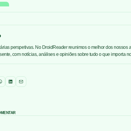
o
árias perspetivas. No DroidReader reunimos o melhor dos nossos a
ente, com notícias, análises e opiniões sobre tudo o que importa 
WhatsApp
LinkedIn
Email
COMENTAR