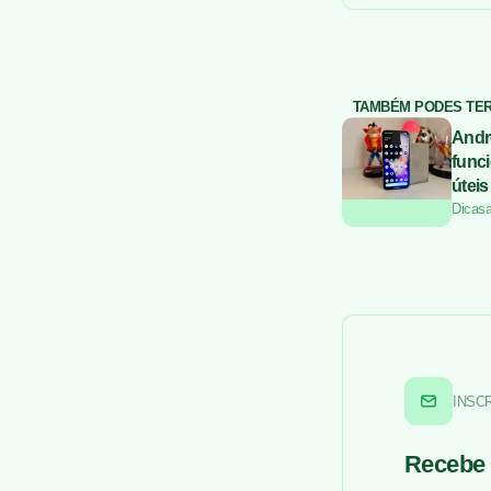
TAMBÉM PODES TE
Andr
funci
úteis
Dicas
INSC
Recebe 