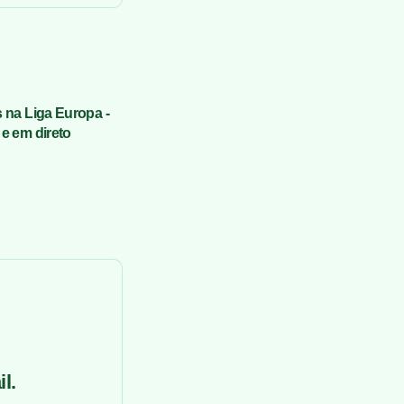
s na Liga Europa -
 e em direto
l.