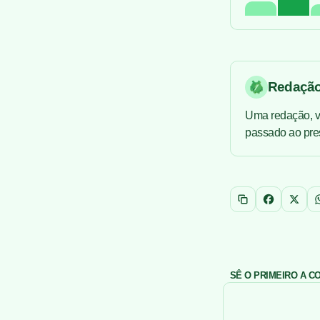
Redaçã
Uma redação, v
passado ao pres
Copiar link
Facebook
X
SÊ O PRIMEIRO A 