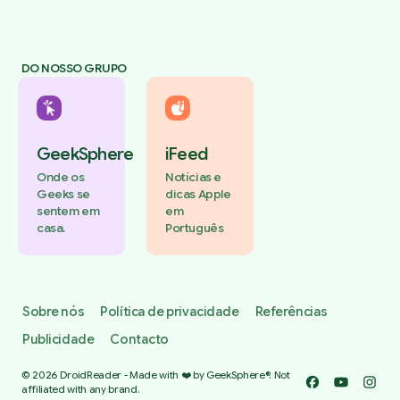
DO NOSSO GRUPO
GeekSphere
iFeed
Onde os
Notícias e
Geeks se
dicas Apple
sentem em
em
casa.
Português
Sobre nós
Política de privacidade
Referências
Publicidade
Contacto
© 2026 DroidReader - Made with ❤️ by GeekSphere®. Not
Facebook
YouTube
Insta
affiliated with any brand.