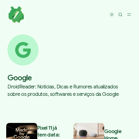
Toggle dar
Google
DroidReader: Notícias, Dicas e Rumores atualizados
sobre os produtos, softwares e serviços da Google
Posts tagged with Google
Pixel 11 já
Google
tem data:
Home