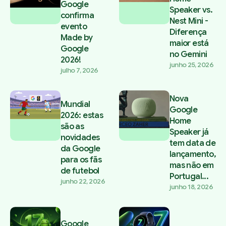
Google
Speaker vs.
confirma
Nest Mini -
evento
Diferença
Made by
maior está
Google
no Gemini
2026!
junho 25, 2026
julho 7, 2026
Nova
Mundial
Google
2026: estas
Home
são as
Speaker já
novidades
tem data de
da Google
lançamento,
para os fãs
mas não em
de futebol
Portugal...
junho 22, 2026
junho 18, 2026
Google