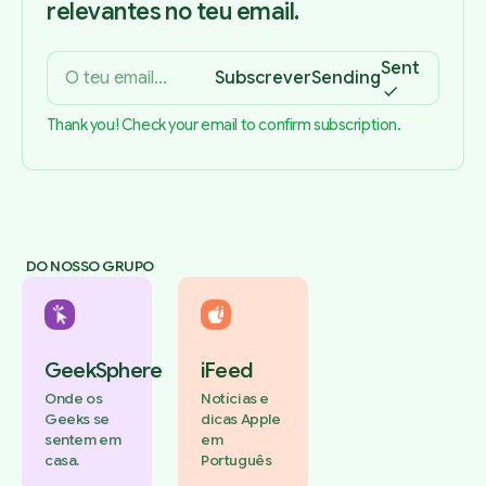
relevantes no teu email.
Sent
Subscrever
Sending
Thank you! Check your email to confirm subscription.
DO NOSSO GRUPO
GeekSphere
iFeed
Onde os
Notícias e
Geeks se
dicas Apple
sentem em
em
casa.
Português