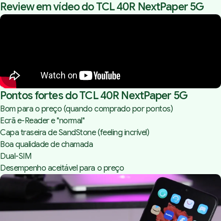
Review em vídeo do TCL 40R NextPaper 5G
Pontos fortes do TCL 40R NextPaper 5G
Bom para o preço (quando comprado por pontos)
Ecrã e-Reader e "normal"
Capa traseira de SandStone (feeling incrível)
Boa qualidade de chamada
Dual-SIM
Desempenho aceitável para o preço