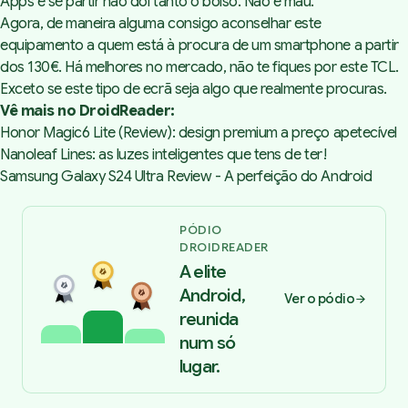
Apps e se partir não dói tanto o bolso. Não é mau.
Agora, de maneira alguma consigo aconselhar este
equipamento a quem está à procura de um smartphone a partir
dos 130€. Há melhores no mercado, não te fiques por este TCL.
Exceto se este tipo de ecrã seja algo que realmente procuras.
Vê mais no DroidReader:
Honor Magic6 Lite (Review): design premium a preço apetecível
Nanoleaf Lines: as luzes inteligentes que tens de ter!
Samsung Galaxy S24 Ultra Review - A perfeição do Android
PÓDIO
DROIDREADER
A elite
Android,
Ver o pódio
reunida
num só
lugar.