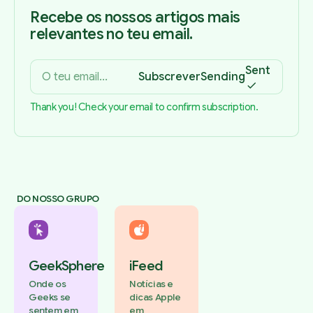
Recebe os nossos artigos mais
relevantes no teu email.
Sent
Subscrever
Sending
Thank you! Check your email to confirm subscription.
DO NOSSO GRUPO
GeekSphere
iFeed
Onde os
Notícias e
Geeks se
dicas Apple
sentem em
em