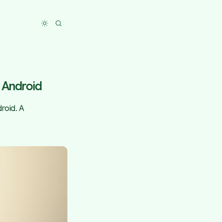
Toggle dark mode
u Android
roid. A