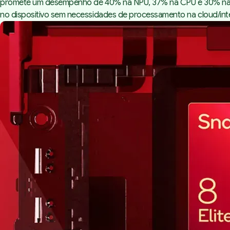
promete um desempenho de 40% na NPU, 37% na CPU e 30% na GP
no dispositivo sem necessidades de processamento na
cloud
/in