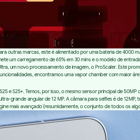
ra outras marcas, este é alimentado por uma bateria de 4000 
mete um carregamento de 65% em 30 mins e o modelo de entrada
 Ultra, um novo processamento de imagem, o ProScaler. Este pro
as funcionalidades, encontramos uma vapor chamber com maior ár
5 e S25+. Temos, por isso, o mesmo sensor principal de 50MP c
ltra-grande angular de 12 MP. A câmara para selfies é de 12MP, t
ngine mais avançado (resumidamente, o conjunto de todos os al