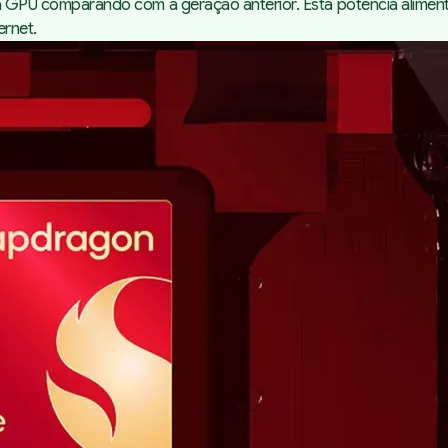
U comparando com a geração anterior. Esta potência alimenta
ternet.