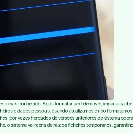
Passos para apagar as
estatísticas
ser o mais conhecido. Após formatar um telemóvel, limpar a cach
 ficheiros e dados pessoais, quando atualizamos e não formata
eiros, por vezes herdados de versões anteriores do sistema ope
e, o sistema vai recria de raiz os ficheiros temporários, garant