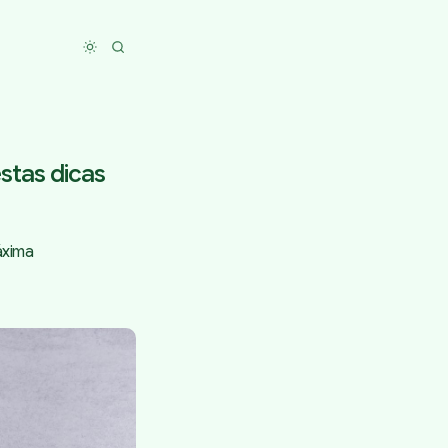
Toggle dark mode
stas dicas
áxima