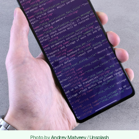
Photo by 
Andrey Matveev
 / 
Unsplash