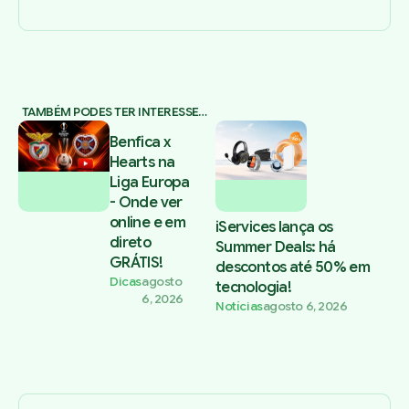
TAMBÉM PODES TER INTERESSE…
Benfica x
Hearts na
Liga Europa
- Onde ver
online e em
iServices lança os
direto
Summer Deals: há
GRÁTIS!
descontos até 50% em
Dicas
agosto
tecnologia!
6, 2026
Notícias
agosto 6, 2026