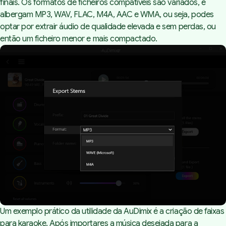
finais. Os formatos de ficheiros compatíveis são variados, e
albergam MP3, WAV, FLAC, M4A, AAC e WMA, ou seja, podes
optar por extrair áudio de qualidade elevada e sem perdas, ou
então um ficheiro menor e mais compactado.
Um exemplo prático da utilidade da
AuDimix
é a criação de faixas
para karaoke. Após importares a música desejada para a