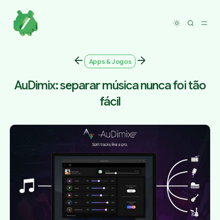
Toggle dar
Apps & Jogos
AuDimix: separar música nunca foi tão
fácil