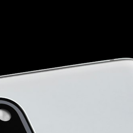
Determinar o valor de venda e
onde o iremos vender
Backup e apagar os nossos
dados
A importância das fotografias
Descrever o que estamos a
vender/oferecer
Podemos escolher outras
formas de venda!
As opções de retoma podem
ser, igualmente, boas