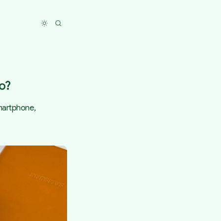
Toggle dark mode
o?
martphone,