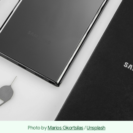
Photo by 
Marios Gkortsilas
 / 
Unsplash