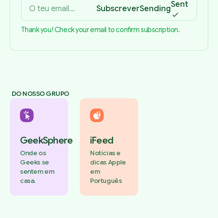
Sent
Subscrever
Sending
Thank you! Check your email to confirm subscription.
DO NOSSO GRUPO
GeekSphere
iFeed
Onde os
Notícias e
Geeks se
dicas Apple
sentem em
em
casa.
Português