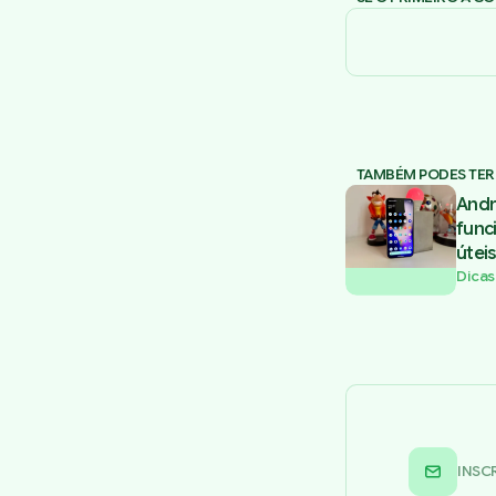
TAMBÉM PODES TER
Andr
func
úteis
Dicas
INSC