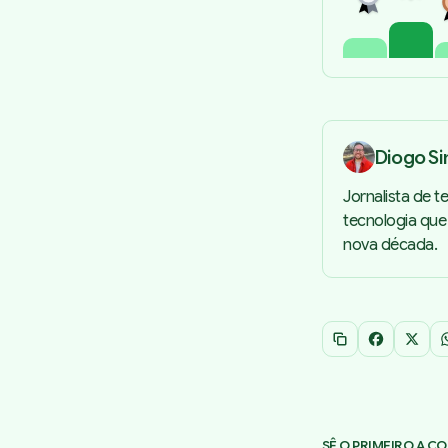
Diogo S
Jornalista de te
tecnologia que
nova década.
Copiar link
Facebook
X
SÊ O PRIMEIRO A C