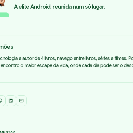
A elite Android, reunida num só lugar.
imões
cnologia e autor de 4 livros, navego entre livros, séries e filmes. 
 encontro o maior escape da vida, onde cada dia pode ser o de
WhatsApp
LinkedIn
Email
OMENTAR