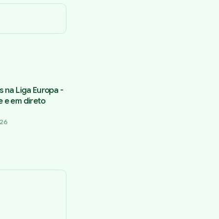
s na Liga Europa -
e e em direto
026