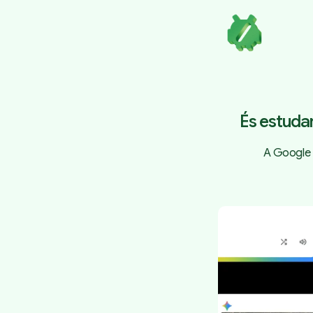
És estudan
A Google h