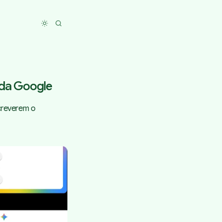
Toggle dark mode
, da Google
screverem o