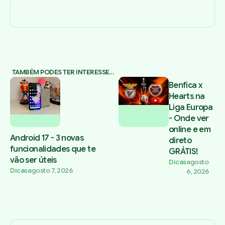
TAMBÉM PODES TER INTERESSE…
Benfica x
Hearts na
Liga Europa
- Onde ver
online e em
Android 17 - 3 novas
direto
funcionalidades que te
GRÁTIS!
vão ser úteis
Dicas
agosto
Dicas
agosto 7, 2026
6, 2026