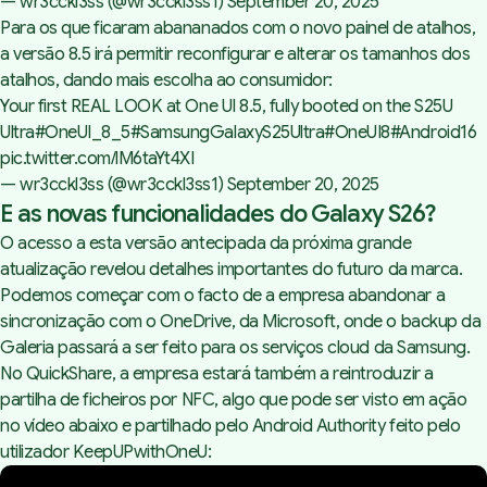
— wr3cckl3ss (@wr3cckl3ss1)
September 20, 2025
Para os que ficaram abananados com o novo painel de atalhos,
a versão 8.5 irá permitir reconfigurar e alterar os tamanhos dos
atalhos, dando mais escolha ao consumidor:
Your first REAL LOOK at One UI 8.5, fully booted on the S25U
Ultra
#OneUI_8_5
#SamsungGalaxyS25Ultra
#OneUI8
#Android16
pic.twitter.com/lM6taYt4XI
— wr3cckl3ss (@wr3cckl3ss1)
September 20, 2025
E as novas funcionalidades do Galaxy S26?
O acesso a esta versão antecipada da próxima grande
atualização revelou detalhes importantes do futuro da marca.
Podemos começar com o facto de a empresa abandonar a
sincronização com o OneDrive, da Microsoft, onde o backup da
Galeria passará a ser feito para os serviços cloud da Samsung.
No QuickShare, a empresa estará também a reintroduzir a
partilha de ficheiros por NFC, algo que pode ser visto em ação
no vídeo abaixo e partilhado pelo Android Authority feito pelo
utilizador
KeepUPwithOneU
: