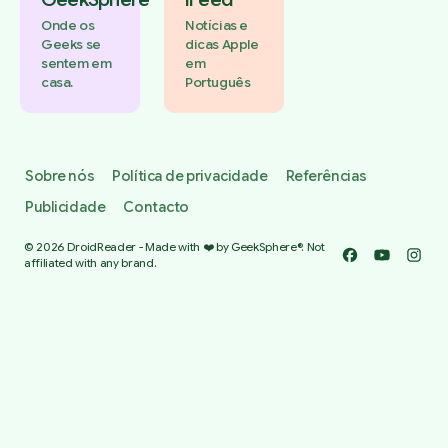
Onde os
Notícias e
Geeks se
dicas Apple
sentem em
em
casa.
Português
Sobre nós
Política de privacidade
Referências
Publicidade
Contacto
© 2026 DroidReader - Made with ❤️ by GeekSphere®. Not
Facebook
YouTube
Insta
affiliated with any brand.