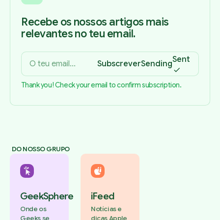
Recebe os nossos artigos mais
relevantes no teu email.
Sent
Subscrever
Sending
Thank you! Check your email to confirm subscription.
DO NOSSO GRUPO
GeekSphere
iFeed
Onde os
Notícias e
Geeks se
dicas Apple