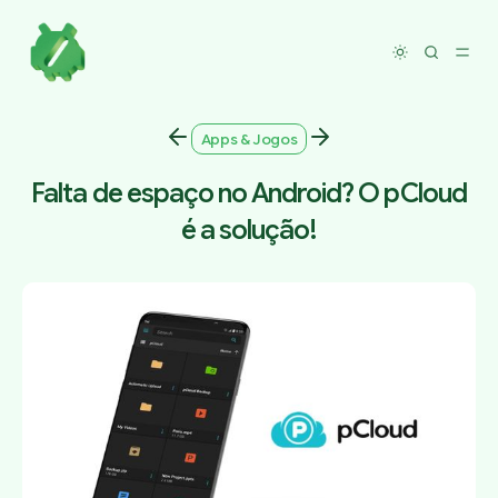
Toggle dar
Apps & Jogos
Falta de espaço no Android? O pCloud
é a solução!