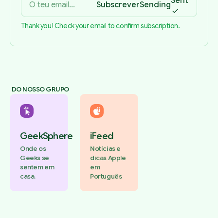
Sent
Subscrever
Sending
Thank you! Check your email to confirm subscription.
DO NOSSO GRUPO
GeekSphere
iFeed
Onde os
Notícias e
Geeks se
dicas Apple
sentem em
em
casa.
Português