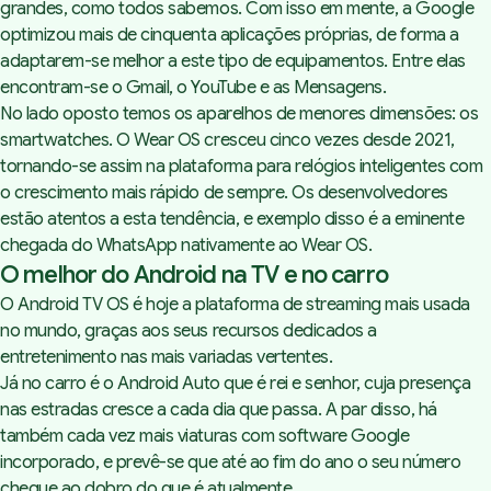
grandes, como todos sabemos. Com isso em mente, a Google
optimizou mais de cinquenta aplicações próprias, de forma a
adaptarem-se melhor a este tipo de equipamentos. Entre elas
encontram-se o Gmail, o YouTube e as Mensagens.
No lado oposto temos os aparelhos de menores dimensões: os
smartwatches. O Wear OS cresceu cinco vezes desde 2021,
tornando-se assim na plataforma para relógios inteligentes com
o crescimento mais rápido de sempre. Os desenvolvedores
estão atentos a esta tendência, e exemplo disso é a eminente
chegada do WhatsApp nativamente ao Wear OS.
O melhor do Android na TV e no carro
O Android TV OS é hoje a plataforma de streaming mais usada
no mundo, graças aos seus recursos dedicados a
entretenimento nas mais variadas vertentes.
Já no carro é o Android Auto que é rei e senhor, cuja presença
nas estradas cresce a cada dia que passa. A par disso, há
também cada vez mais viaturas com software Google
incorporado, e prevê-se que até ao fim do ano o seu número
chegue ao dobro do que é atualmente.