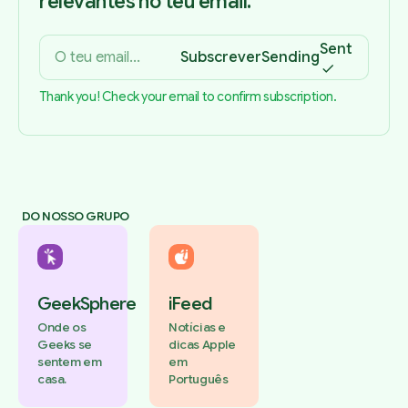
relevantes no teu email.
Sent
Subscrever
Sending
Thank you! Check your email to confirm subscription.
DO NOSSO GRUPO
GeekSphere
iFeed
Onde os
Notícias e
Geeks se
dicas Apple
sentem em
em
casa.
Português