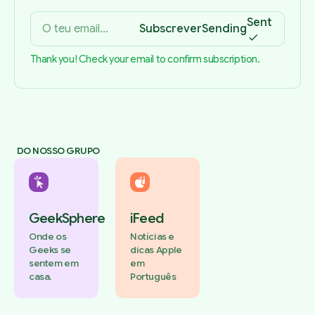
Sent
Subscrever
Sending
Thank you! Check your email to confirm subscription.
DO NOSSO GRUPO
GeekSphere
iFeed
Onde os
Notícias e
Geeks se
dicas Apple
sentem em
em
casa.
Português