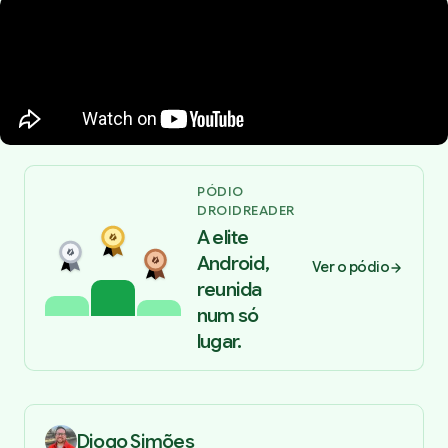
PÓDIO
DROIDREADER
A elite
Android,
Ver o pódio
reunida
num só
lugar.
Diogo Simões