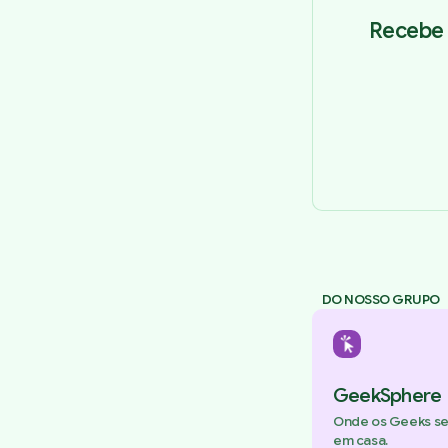
Recebe 
DO NOSSO GRUPO
GeekSphere
Onde os Geeks s
em casa.