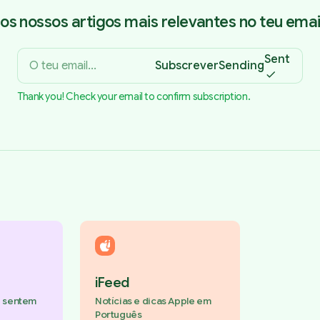
os nossos artigos mais relevantes no teu email
Sent
Subscrever
Sending
Thank you! Check your email to confirm subscription.
iFeed
e sentem
Notícias e dicas Apple em
Português