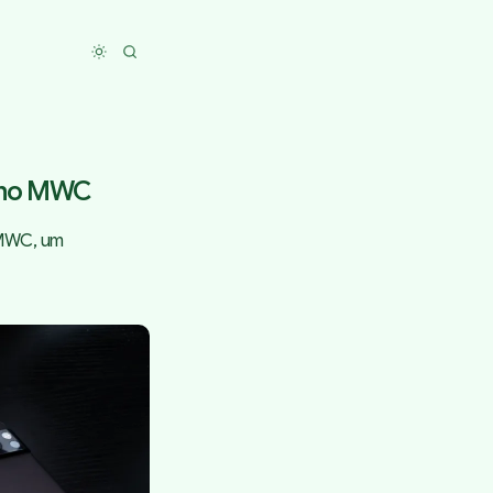
Toggle dark mode
" no MWC
 MWC, um