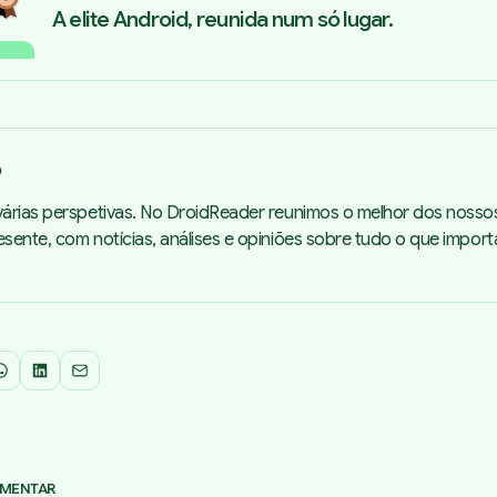
A elite Android, reunida num só lugar.
o
árias perspetivas. No DroidReader reunimos o melhor dos nosso
sente, com notícias, análises e opiniões sobre tudo o que impor
WhatsApp
LinkedIn
Email
OMENTAR