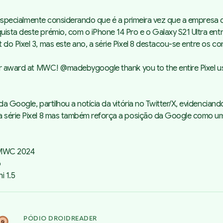
, especialmente considerando que é a primeira vez que a empresa c
ista deste prémio, com o iPhone 14 Pro e o Galaxy S21 Ultra ent
 do Pixel 3, mas este ano, a série Pixel 8 destacou-se entre os 
Year award at MWC!
@madebygoogle
thank you to the entire Pixel 
a Google, partilhou a notícia da vitória no Twitter/X, evidencian
a série Pixel 8 mas também reforça a posição da Google como um
o MWC 2024
o
i 1.5
PÓDIO DROIDREADER