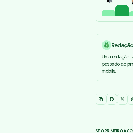
Redaçã
Uma redação, v
passado ao pre
mobile.
Copiar link
Facebook
X
SÊ O PRIMEIRO A C