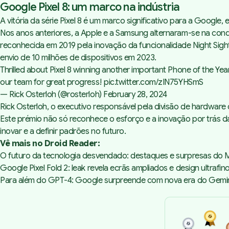
Google Pixel 8: um marco na indústria
A vitória da série Pixel 8 é um marco significativo para a Google
Nos anos anteriores, a Apple e a Samsung alternaram-se na conqu
reconhecida em 2019 pela inovação da funcionalidade Night Sight
envio de 10 milhões de dispositivos em 2023.
Thrilled about Pixel 8 winning another important Phone of the 
our team for great progress!
pic.twitter.com/zIN75YHSmS
— Rick Osterloh (@rosterloh)
February 28, 2024
Rick Osterloh, o executivo responsável pela divisão de hardware d
Este prémio não só reconhece o esforço e a inovação por trás d
inovar e a definir padrões no futuro.
Vê mais no Droid Reader:
O futuro da tecnologia desvendado: destaques e surpresas d
Google Pixel Fold 2: leak revela ecrãs ampliados e design ultrafin
Para além do GPT-4: Google surpreende com nova era do Gemin