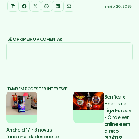
maio 20, 2025
Copiar link
Facebook
X
WhatsApp
LinkedIn
Email
SÊ O PRIMEIRO A COMENTAR
TAMBÉM PODES TER INTERESSE…
Benfica x
Hearts na
Liga Europa
- Onde ver
online e em
Android 17 - 3 novas
direto
funcionalidades que te
GRÁTIS!