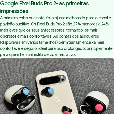
Google Pixel Buds Pro 2- as primeiras
impressões
A primeira coisa que notei foi o ajuste melhorado para o canal e
Cancelamento ativo de ruído
pavilhão auditivo. Os Pixel Buds Pro 2 são 27% menores e 24%
Qualidade sonora
mais leves que os seus antecessores, tornando-os mais
Gemini Live: para quando em
discretos e mais confortáveis. As pontas dos auriculares
Portugal?
Autonomia dos Pixel Buds Pro
(disponíveis em vários tamanhos) permitem um encaixe mais
2
confortável e seguro, ideal para uso prolongado, principalmente
Os Pixel Buds Pro 2 têm
para quem tem um estilo de vida mais ativo.
resistência à água e ao suor
com a seguinte certificação:
Estão disponíveis por 249 €
nas seguintes cores: