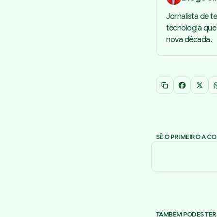
Jornalista de te
tecnologia que
nova década.
Copiar link
Facebook
X
SÊ O PRIMEIRO A C
TAMBÉM PODES TER