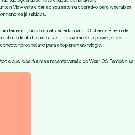
a sua tão aguardada nova criação de hardware.
tain View está a dar ao seu sistema operativo para wearables.
pormenores já sabidos.
as um tamanho, num formato arredondado. O chassis é feito de
e lateral direita há um botão, possivelmente o power, e uma
 conector proprietário para acoplarem ao relógio.
Fitbit e que rodará a mais recente versão do Wear OS. Também se