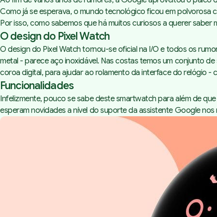
Ao fim de vários anos de rumores, a Google aproveitou
o palco 
Como já se esperava, o mundo tecnológico ficou em polvorosa co
Por isso, como sabemos que há muitos curiosos a querer saber 
O design do Pixel Watch
O design do Pixel Watch tornou-se oficial na I/O e todos os ru
metal - parece aço inoxidável. Nas costas temos um conjunto de 
coroa digital, para ajudar ao rolamento da interface do relógio
Funcionalidades
Infelizmente, pouco se sabe deste smartwatch para além de que 
esperam novidades a nível do suporte da assistente Google nos r