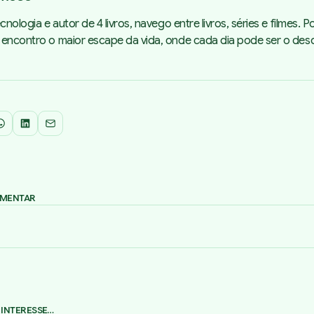
cnologia e autor de 4 livros, navego entre livros, séries e filmes. 
 encontro o maior escape da vida, onde cada dia pode ser o de
WhatsApp
LinkedIn
Email
OMENTAR
 INTERESSE…