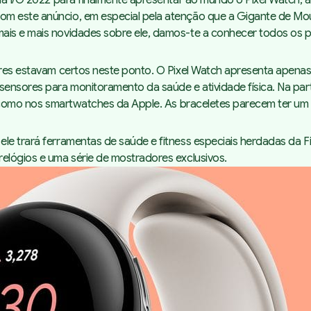
da I/O 2022
para finalmente apresentar ao mundo o Pixel Watch, 
m este anúncio, em especial pela atenção que a Gigante de Moun
mais e mais novidades sobre ele, damos-te a conhecer todos os 
mores estavam certos neste ponto. O Pixel Watch apresenta apen
sensores para monitoramento da saúde e atividade física. Na part
 - como nos smartwatches da Apple. As braceletes parecem ter um
ele trará ferramentas de saúde e fitness especiais herdadas da 
elógios e uma série de mostradores exclusivos.