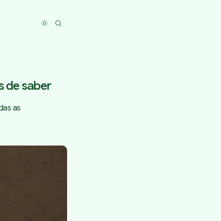
Toggle dark mode
s de saber
das as