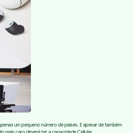
 a apenas um pequeno número de países. E apesar de também
o mais caro deverá ter a capacidade Cellular.