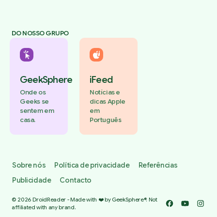
DO NOSSO GRUPO
GeekSphere
iFeed
Onde os
Notícias e
Geeks se
dicas Apple
sentem em
em
casa.
Português
Sobre nós
Política de privacidade
Referências
Publicidade
Contacto
© 2026 DroidReader - Made with ❤️ by GeekSphere®. Not
Facebook
YouTube
Insta
affiliated with any brand.