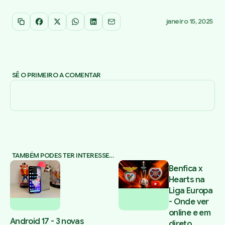
janeiro 15, 2025
Copiar link
Facebook
X
WhatsApp
LinkedIn
Email
SÊ O PRIMEIRO A COMENTAR
TAMBÉM PODES TER INTERESSE…
Benfica x
Hearts na
Liga Europa
- Onde ver
online e em
Android 17 - 3 novas
direto