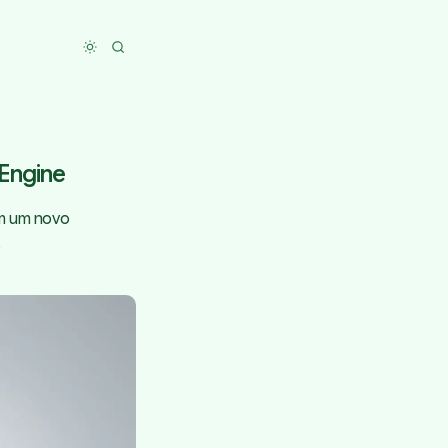
Toggle dark mode
Engine
om um novo
.