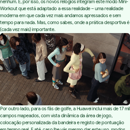
nenhum. E, por isso, os novos relógios integram este modo Mini-
Workout que está adaptado a essa realidade – uma realidade
moderna em que cada vez mais andamos apressados e sem
tempo para nada. Mas, como sabes, onde a prática desportiva é
(cada vez mais) importante.
Por outro lado, para os fãs de golfe, a Huawei inclui mais de 17 mil
campos mapeados, com vista dinâmica da área de jogo,
colocação personalizada da bandeira e registo de pontuação
em tempo real. E até, caso lhe vás mesmo dar este uso, modos