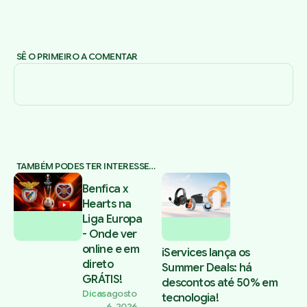
SÊ O PRIMEIRO A COMENTAR
TAMBÉM PODES TER INTERESSE…
Benfica x
Hearts na
Liga Europa
- Onde ver
online e em
iServices lança os
direto
Summer Deals: há
GRÁTIS!
descontos até 50% em
Dicas
agosto
tecnologia!
6, 2026