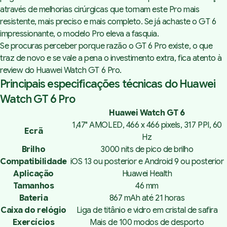
através de melhorias cirúrgicas que tornam este Pro mais
resistente, mais preciso e mais completo. Se já achaste o GT 6
impressionante, o modelo Pro eleva a fasquia.
Se procuras perceber porque razão o GT 6 Pro existe, o que
traz de novo e se vale a pena o investimento extra, fica atento à
review do Huawei Watch GT 6 Pro.
Principais especificações técnicas do Huawei
Watch GT 6 Pro
Huawei Watch GT 6
1,47" AMOLED, 466 x 466 pixels, 317 PPI, 60
Ecrã
Hz
Brilho
3000 nits de pico de brilho
Compatibilidade
iOS 13 ou posterior e Android 9 ou posterior
Aplicação
Huawei Health
Tamanhos
46 mm
Bateria
867 mAh até 21 horas
Caixa do relógio
Liga de titânio e vidro em cristal de safira
Exercícios
Mais de 100 modos de desporto