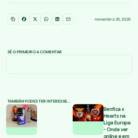
novembro 25, 2025
Copiar link
Facebook
X
WhatsApp
LinkedIn
Email
SÊ O PRIMEIRO A COMENTAR
TAMBÉM PODES TER INTERESSE…
Benfica x
Hearts na
Liga Europa
- Onde ver
online e em