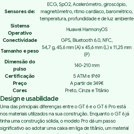
ECG, SpO2, Acelerómetro, giroscópio,
Sensores de:
magnetómetro, ritmo cardíaco, barométrico,
temperatura, profundidade e de luz ambiente
Sistema
Huawei HarmonyOS
Operativo
Conectividade
GPS, Bluetooth 6.0, NFC,
54,7 g, 45,6 mm (A) x 45,6 mm (L) x 11,25 mm
Tamanho e peso
(P)
Dimensão do
140-210 mm
pulso
Certificação
5 ATM e IP69
Preço
A partir de 349€
Cores
Preto, Cinza e Titânio
Design e usabilidade
Uma das principais diferenças entre o GT 6 e o GT 6 Pro está
nos materiais utilizados na sua construção. Enquanto o GT 6 já
tinha uma construção sólida, o modelo Pro dá um passo
significativo ao adotar uma caixa em liga de titânio, um material