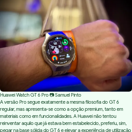
Outros sensores e
funcionalidades
Ecrã
Interface de utilizador
Som e microfone
Huawei Watch GT 6 Pro 📷 Samuel Pinto
A versão Pro segue exatamente a mesma filosofia do GT 6
regular, mas apresenta-se como a opção premium, tanto em
materiais como em funcionalidades. A Huawei não tentou
Prós
reinventar aquilo que já estava bem estabelecido, preferiu, sim,
Contras
pegar na base sólida do GT 6 e elevar a experiência de utilização