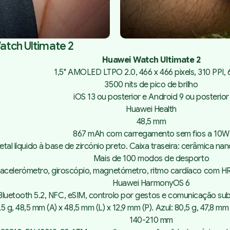
atch Ultimate 2
Huawei Watch Ultimate 2
1,5" AMOLED LTPO 2.0, 466 x 466 pixels, 310 PPI,
3500 nits de pico de brilho
iOS 13 ou posterior e Android 9 ou posterior
Huawei Health
48,5 mm
867 mAh com carregamento sem fios a 10W
etal líquido à base de zircónio preto. Caixa traseira: cerâmica nano
Mais de 100 modos de desporto
acelerómetro, giroscópio, magnetómetro, ritmo cardíaco com HR
Huawei HarmonyOS 6
luetooth 5.2, NFC, eSIM, controlo por gestos e comunicação sub
5 g, 48,5 mm (A) x 48,5 mm (L) x 12,9 mm (P). Azul: 80,5 g, 47,8 mm 
140-210 mm