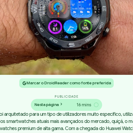
Marcar o DroidReader como fonte preferida
PUBLICIDADE
16 mins
Nesta página
arquitetado para um tipo de utilizadores muito específico, utili
m dos smartwatches atuais mais avançados do mercado, quiçá, o m
twatches premium de alta gama. Com a chegada do Huawei Watch U