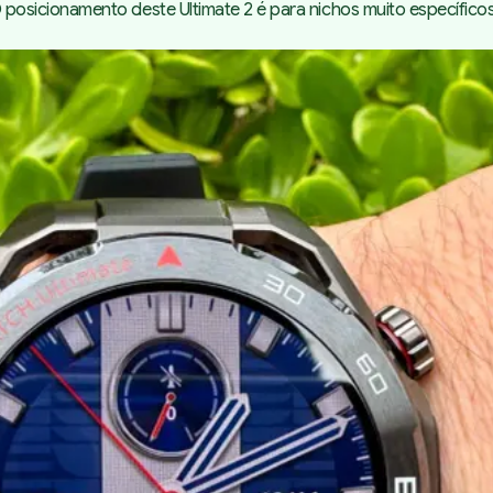
sicionamento deste Ultimate 2 é para nichos muito específicos 
Principais sensores e
TrueSense
Sensor X‑TAP e Vista da Saúde
do Huawei Watch Ultimate 2
Saúde, sono e bem‑estar
Funcionalidades desportivas