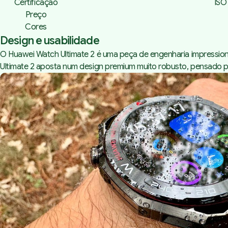
Certificação
ISO
Preço
Cores
Design e usabilidade
O Huawei Watch Ultimate 2 é uma peça de engenharia impressio
Ultimate 2 aposta num design premium muito robusto, pensado pa