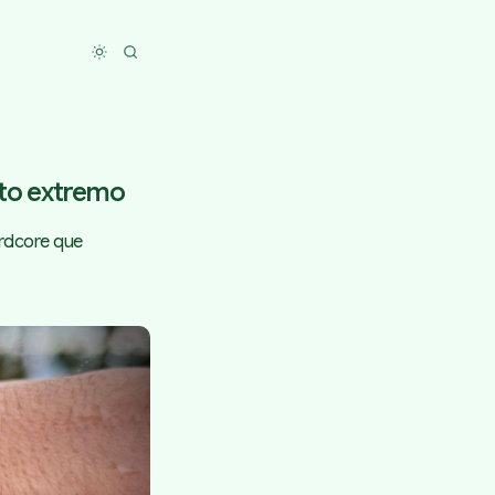
Toggle dark mode
rto extremo
ardcore que