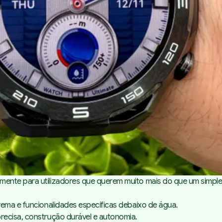
e GPS
Mergulho e sonar
subaquático
Segurança, SOS e extras
Ecrã
Interface de utilizador
Prós
Contras
nte para utilizadores que querem muito mais do que um simples r
rema e funcionalidades específicas debaixo de água.
recisa, construção durável e autonomia.