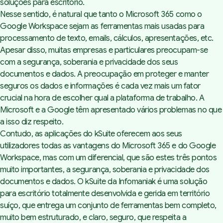
gratuita
soluções para escritório.
Infomaniak Docs, Grids e
Nesse sentido, é natural que tanto o Microsoft 365 como o
Points - para quê o Microsoft
Google Workspace sejam as ferramentas mais usadas para
365, o Google Docs ou o
processamento de texto, emails, cálculos, apresentações, etc.
iWork?
Apesar disso, muitas empresas e particulares preocupam-se
com a segurança, soberania e privacidade dos seus
documentos e dados. A preocupação em proteger e manter
seguros os dados e informações é cada vez mais um fator
crucial na hora de escolher qual a plataforma de trabalho. A
Microsoft e a Google têm apresentado vários problemas no que
a isso diz respeito.
Contudo, as aplicações do kSuite oferecem aos seus
utilizadores todas as vantagens do Microsoft 365 e do Google
Workspace, mas com um diferencial, que são estes três pontos
muito importantes, a segurança, soberania e privacidade dos
documentos e dados. O kSuite da Infomaniak é uma solução
para escritório totalmente desenvolvida e gerida em território
suíço, que entrega um conjunto de ferramentas bem completo,
muito bem estruturado, e claro, seguro, que respeita a