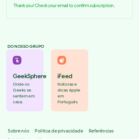
Thank you! Check your email to confirm subscription.
DO NOSSO GRUPO
GeekSphere
iFeed
Onde os
Notícias e
Geeks se
dicas Apple
sentem em
em
casa.
Português
Sobre nós
Política de privacidade
Referências