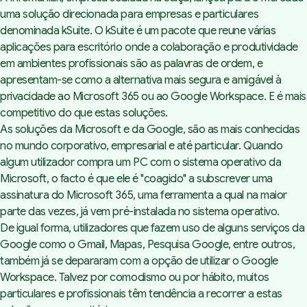
uma solução direcionada para empresas e particulares
denominada kSuite. O
kSuite
é um pacote que reune várias
aplicações para escritório onde a colaboração e produtividade
em ambientes profissionais são as palavras de ordem, e
apresentam-se como a alternativa mais segura e amigável à
privacidade ao Microsoft 365 ou ao Google Workspace. E é mais
competitivo do que estas soluções.
As soluções da Microsoft e da Google, são as mais conhecidas
no mundo corporativo, empresarial e até particular. Quando
algum utilizador compra um PC com o sistema operativo da
Infomaniak Mail - Serviço de
Microsoft, o facto é que ele é "coagido" a subscrever uma
email
assinatura do Microsoft 365, uma ferramenta a qual na maior
kDrive - armazenamento na
parte das vezes, já vem pré-instalada no sistema operativo.
nuvem colaborativo
De igual forma, utilizadores que fazem uso de alguns serviços da
kChat - Mensagens
Google como o Gmail, Mapas, Pesquisa Google, entre outros,
instantâneas e seguras para
também já se depararam com a opção de utilizar o Google
empresas
Workspace. Talvez por comodismo ou por hábito, muitos
kMeet - Videoconferência
privada, segura, ilimitada e
particulares e profissionais têm tendência a recorrer a estas