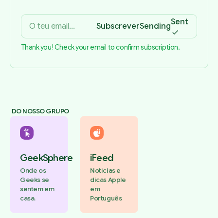
Sent
Subscrever
Sending
Thank you! Check your email to confirm subscription.
DO NOSSO GRUPO
GeekSphere
iFeed
Onde os
Notícias e
Geeks se
dicas Apple
sentem em
em
casa.
Português