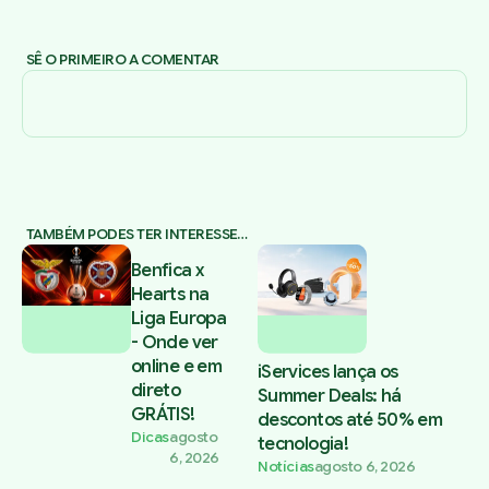
SÊ O PRIMEIRO A COMENTAR
TAMBÉM PODES TER INTERESSE…
Benfica x
Hearts na
Liga Europa
- Onde ver
online e em
iServices lança os
direto
Summer Deals: há
GRÁTIS!
descontos até 50% em
Dicas
agosto
tecnologia!
6, 2026
Notícias
agosto 6, 2026