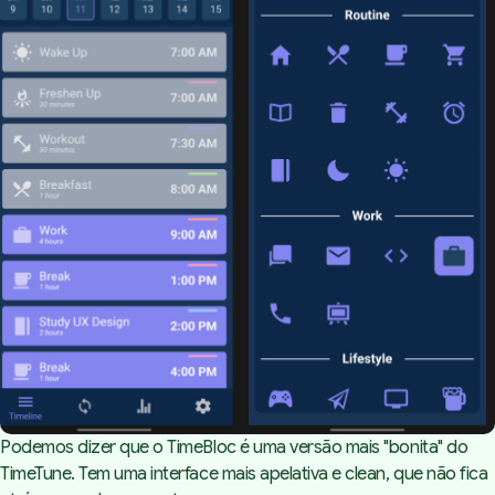
Podemos dizer que o TimeBloc é uma versão mais "bonita" do
TimeTune. Tem uma interface mais apelativa e
clean
, que não fica