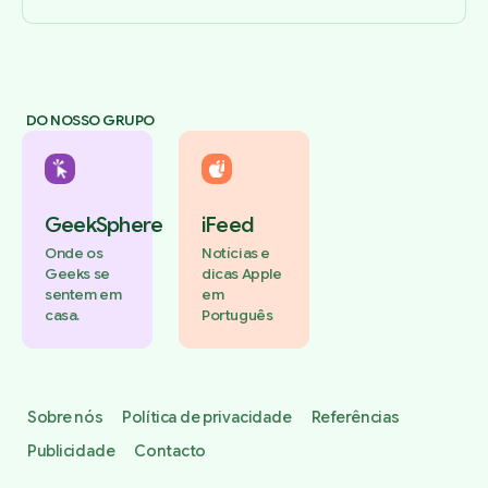
DO NOSSO GRUPO
GeekSphere
iFeed
Onde os
Notícias e
Geeks se
dicas Apple
sentem em
em
casa.
Português
Sobre nós
Política de privacidade
Referências
Publicidade
Contacto