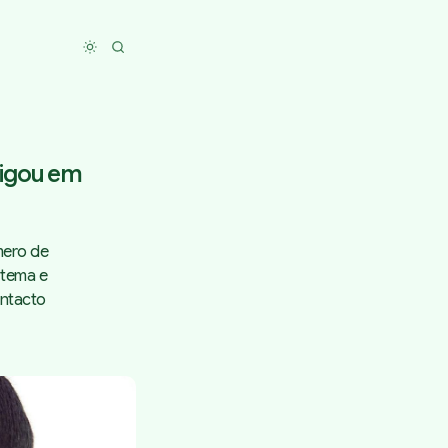
Toggle dark mode
ligou em
mero de
 tema e
ontacto