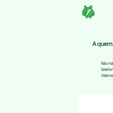
A quem 
Não há
telefo
felizm