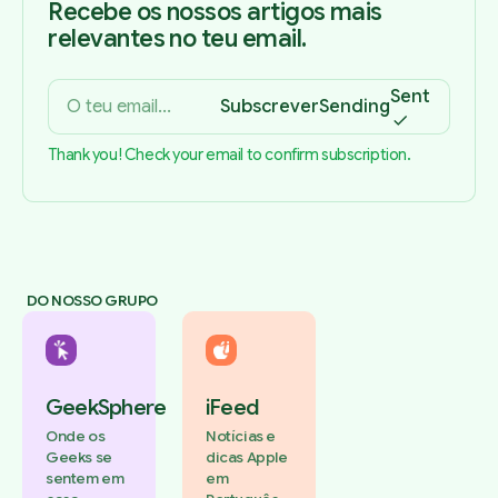
Recebe os nossos artigos mais
relevantes no teu email.
Sent
Subscrever
Sending
Thank you! Check your email to confirm subscription.
DO NOSSO GRUPO
GeekSphere
iFeed
Onde os
Notícias e
Geeks se
dicas Apple
sentem em
em