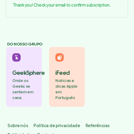
Thank you! Check your email to confirm subscription.
DO NOSSO GRUPO
GeekSphere
iFeed
Onde os
Notícias e
Geeks se
dicas Apple
sentem em
em
casa.
Português
Sobre nós
Política de privacidade
Referências