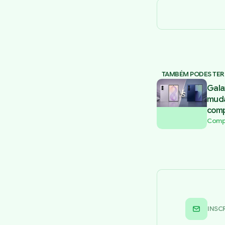
TAMBÉM PODES TER
Gala
muda
comp
Comp
INSC