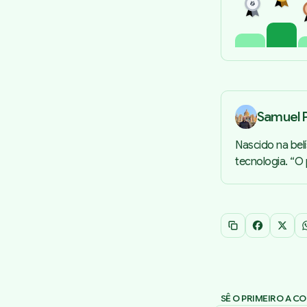
Samuel P
Nascido na bel
tecnologia. “O
Copiar link
Facebook
X
SÊ O PRIMEIRO A C