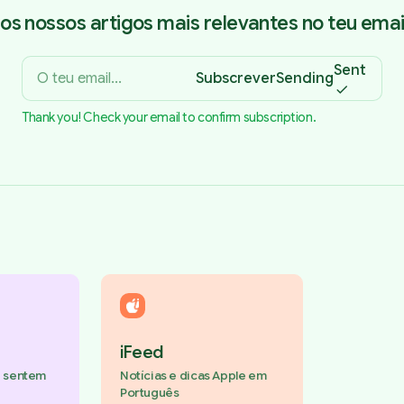
os nossos artigos mais relevantes no teu email
Sent
Subscrever
Sending
Thank you! Check your email to confirm subscription.
iFeed
e sentem
Notícias e dicas Apple em
Português