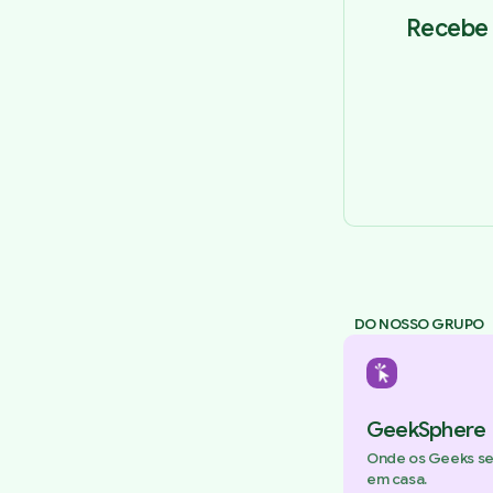
Recebe 
DO NOSSO GRUPO
GeekSphere
Onde os Geeks s
em casa.