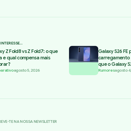
 INTERESSE…
xy Z Fold8 vs Z Fold7: o que
Galaxy S26 FE 
 e qual compensa mais
carregamento 
rar?
que o Galaxy S
arativo
agosto 5, 2026
Rumores
agosto 4
REVE-TE NA NOSSA NEWSLETTER