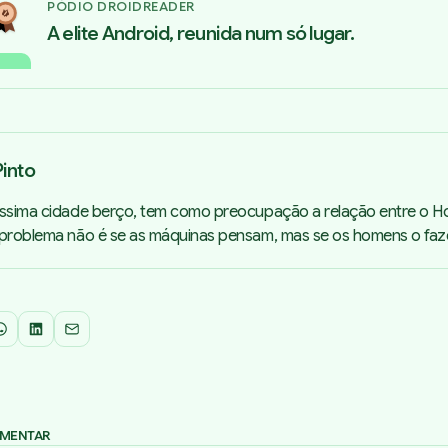
PÓDIO DROIDREADER
A elite Android, reunida num só lugar.
into
íssima cidade berço, tem como preocupação a relação entre o 
 problema não é se as máquinas pensam, mas se os homens o faz
WhatsApp
LinkedIn
Email
OMENTAR