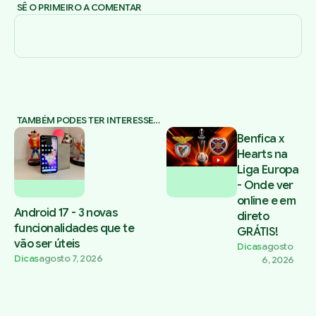
SÊ O PRIMEIRO A COMENTAR
TAMBÉM PODES TER INTERESSE…
Benfica x
Hearts na
Liga Europa
- Onde ver
online e em
Android 17 - 3 novas
direto
funcionalidades que te
GRÁTIS!
vão ser úteis
Dicas
agosto
Dicas
agosto 7, 2026
6, 2026