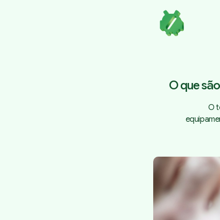
O que são
O t
equipamen