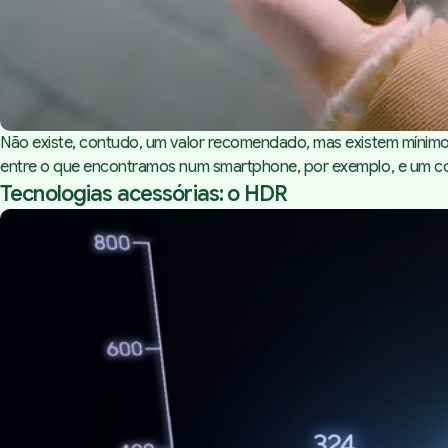
Não existe, contudo, um valor recomendado, mas existem mínimo
entre o que encontramos num smartphone, por exemplo, e um co
Tecnologias acessórias: o HDR