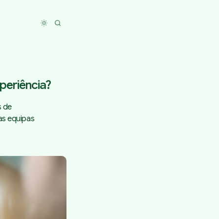
Toggle dark mode
periência?
s de
as equipas