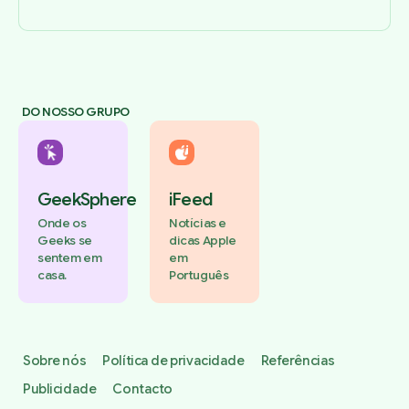
DO NOSSO GRUPO
GeekSphere
iFeed
Onde os
Notícias e
Geeks se
dicas Apple
sentem em
em
casa.
Português
Sobre nós
Política de privacidade
Referências
Publicidade
Contacto