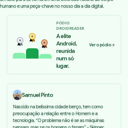
humano e uma peça-chave no nosso dia a dia digital.
PÓDIO
DROIDREADER
A elite
Android,
Ver o pódio
reunida
num só
lugar.
Samuel Pinto
Nascido na belíssima cidade berço, tem como
preocupação a relação entre o Homem e a
tecnologia. “O problema não é se as máquinas
pensam, mas se os homens o fazem” - Skinner