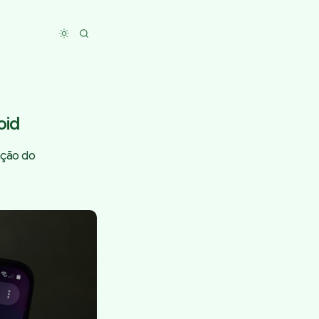
Toggle dark mode
oid
zação do