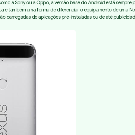
 como a Sony ou a Oppo, a versão base do Android está sempre p
a e também uma forma de diferenciar o equipamento de uma Noki
são carregadas de aplicações pré-instaladas ou de até publicidad
O que se destaca desta
versão?
O que se destaca desta
versão?
O que se destaca desta
versão?
O que se destaca desta
versão?