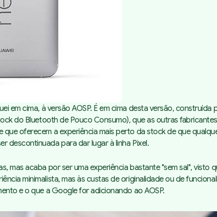
O que se destaca desta
versão?
O que se destaca desta
versão?
O que se destaca desta
versão?
uei em cima, à versão AOSP. É em cima desta versão, construída 
O que se destaca desta
tock do Bluetooth de Pouco Consumo), que as outras fabricantes 
versão?
e que oferecem a experiência mais perto da stock de que qualqu
 descontinuada para dar lugar à linha Pixel.
as, mas acaba por ser uma experiência bastante "sem sal", visto
ncia minimalista, mas às custas de originalidade ou de funciona
amento e o que a Google for adicionando ao AOSP.