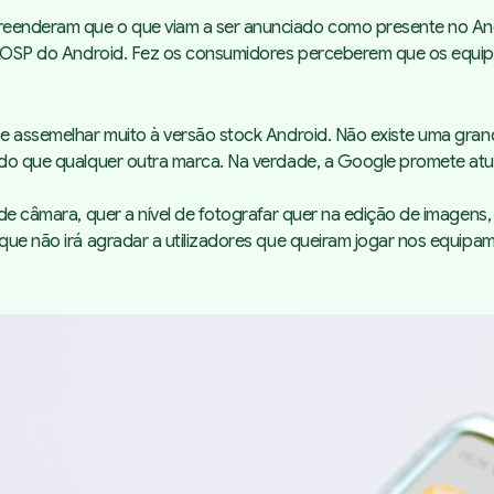
preenderam que o que viam a ser anunciado como presente no An
são AOSP do Android. Fez os consumidores perceberem que os equ
r se assemelhar muito à versão stock Android. Não existe uma g
do do que qualquer outra marca. Na verdade, a Google promete a
s de câmara, quer a nível de fotografar quer na edição de imagen
 que não irá agradar a utilizadores que queiram jogar nos equip