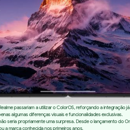
lme passariam a utilizar o ColorOS, reforçando a integração já 
as algumas diferenças visuais e funcionalidades exclusivas.
es, não seria propriamente uma surpresa. Desde o lançamento do
ou a marca conhecida nos primeiros anos.