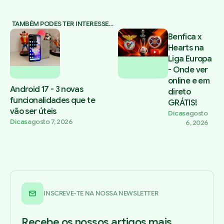
TAMBÉM PODES TER INTERESSE…
Benfica x
Hearts na
Liga Europa
- Onde ver
online e em
Android 17 - 3 novas
direto
funcionalidades que te
GRÁTIS!
vão ser úteis
Dicas
agosto
Dicas
agosto 7, 2026
6, 2026
INSCREVE-TE NA NOSSA NEWSLETTER
Recebe os nossos artigos mais