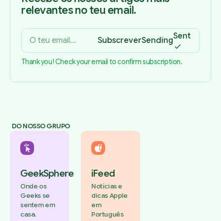
relevantes no teu email.
Sent
Subscrever
Sending
Thank you! Check your email to confirm subscription.
DO NOSSO GRUPO
GeekSphere
iFeed
Onde os
Notícias e
Geeks se
dicas Apple
sentem em
em
casa.
Português