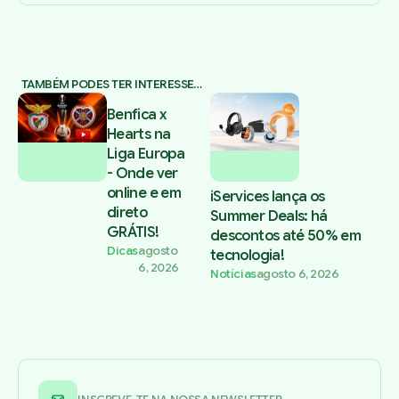
TAMBÉM PODES TER INTERESSE…
Benfica x
Hearts na
Liga Europa
- Onde ver
online e em
iServices lança os
direto
Summer Deals: há
GRÁTIS!
descontos até 50% em
Dicas
agosto
tecnologia!
6, 2026
Notícias
agosto 6, 2026