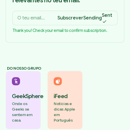
relevantes no teu email.
Sent
Subscrever
Sending
Thank you! Check your email to confirm subscription.
DO NOSSO GRUPO
GeekSphere
iFeed
Onde os
Notícias e
Geeks se
dicas Apple
sentem em
em
casa.
Português