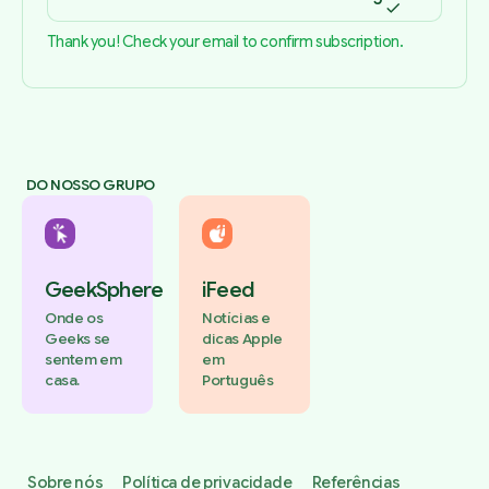
Thank you! Check your email to confirm subscription.
DO NOSSO GRUPO
GeekSphere
iFeed
Onde os
Notícias e
Geeks se
dicas Apple
sentem em
em
casa.
Português
Sobre nós
Política de privacidade
Referências