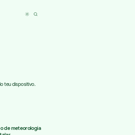
Toggle dark mode
 teu dispositivo.
ção de meteorologia
talar