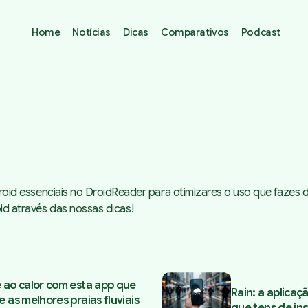
Home
Notícias
Dicas
Comparativos
Podcast
oid essenciais no DroidReader para otimizares o uso que fazes do
d através das nossas dicas!
 with Dicas
 ao calor com esta app que
Rain: a aplica
e as melhores praias fluviais
que tens de ins