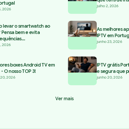
ortugal
julho 2, 2026
5, 2026
o levar o smartwatch ao
As melhores ap
 Pensa bem e evita
IPTV em Portug
equências...
junho 23, 2026
1, 2026
ores boxes Android TV em
IPTV grátis Port
 - O nosso TOP 3!
e segura que p
 20, 2026
junho 20, 2026
Ver mais