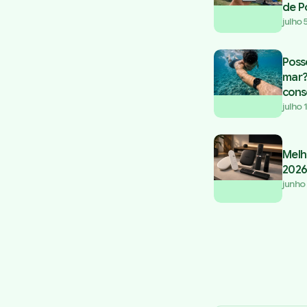
de P
julho 
Poss
mar?
cons
julho 
Melh
2026
junho